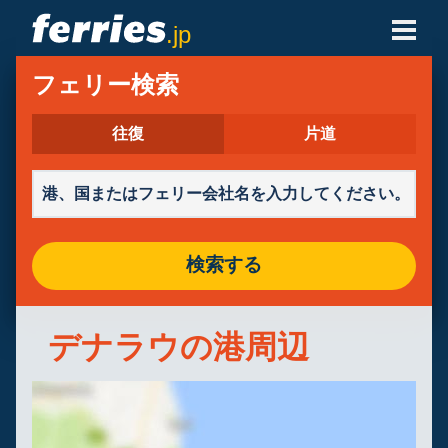
.jp
フェリー会社
フェリー検索
フェリーの目的地
往復
片道
フェリールート
港
検索する
予約の管理
デナラウの港周辺