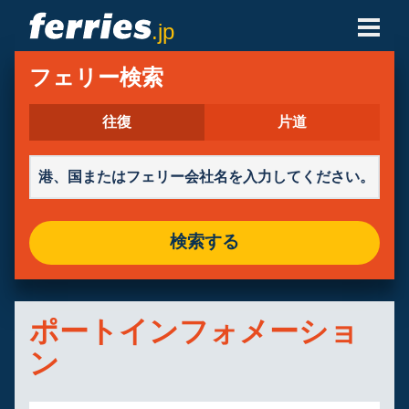
.jp
フェリー会社
フェリー検索
フェリーの目的地
往復
片道
フェリールート
港
検索する
予約の管理
ポートインフォメーショ
ン