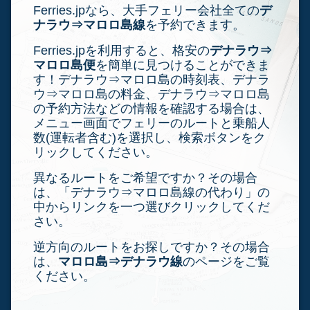
Ferries.jpなら、大手フェリー会社全ての
デ
ナラウ⇒マロロ島線
を予約できます。
Ferries.jpを利用すると、格安の
デナラウ⇒
マロロ島便
を簡単に見つけることができま
す！デナラウ⇒マロロ島の時刻表、デナラ
ウ⇒マロロ島の料金、デナラウ⇒マロロ島
の予約方法などの情報を確認する場合は、
メニュー画面でフェリーのルートと乗船人
数(運転者含む)を選択し、検索ボタンをク
リックしてください。
異なるルートをご希望ですか？その場合
は、「デナラウ⇒マロロ島線の代わり」の
中からリンクを一つ選びクリックしてくだ
さい。
逆方向のルートをお探しですか？その場合
は、
マロロ島⇒デナラウ線
のページをご覧
ください。