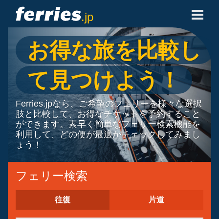
.jp
フェリー会社
お得な旅を比較し
フェリーの目的地
て見つけよう！
フェリールート
Ferries.jpなら、ご希望のフェリーを様々な選択
肢と比較して、お得なチケットを予約すること
港
ができます。素早く簡単なフェリー検索機能を
利用して、どの便が最適かチェックしてみまし
予約の管理
ょう！
フェリー検索
往復
片道