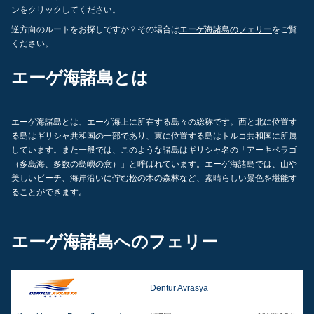
ンをクリックしてください。
逆方向のルートをお探しですか？その場合は
エーゲ海諸島のフェリー
をご覧
ください。
エーゲ海諸島とは
エーゲ海諸島とは、エーゲ海上に所在する島々の総称です。西と北に位置す
る島はギリシャ共和国の一部であり、東に位置する島はトルコ共和国に所属
しています。また一般では、このような諸島はギリシャ名の「アーキペラゴ
（多島海、多数の島嶼の意）」と呼ばれています。エーゲ海諸島では、山や
美しいビーチ、海岸沿いに佇む松の木の森林など、素晴らしい景色を堪能す
ることができます。
エーゲ海諸島へのフェリー
Dentur Avrasya