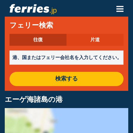
.jp
フェリー会社
フェリー検索
フェリーの目的地
往復
片道
フェリールート
港
検索する
予約の管理
エーゲ海諸島の港