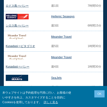
ロドス島⇒バシー
週1回
7時間50分
Hellenic Seaways
シロス島⇒バシー
週3回
6時間15分
Meander Travel
Kusadasi⇒ピタゴリオ
週5回
1時間30分
Meander Travel
Kusadasi⇒バシー
週4回
1時間30分
SeaJets
アンドロス島⇒エヴディロス
週2回
5時間30分
本ウェブサイトは予約処理を円滑に行い、お客様の使
OK
いやすさを向上、カスタマイズすることを目的に
SeaJets
Cookiesを使用しております。
詳しく見る