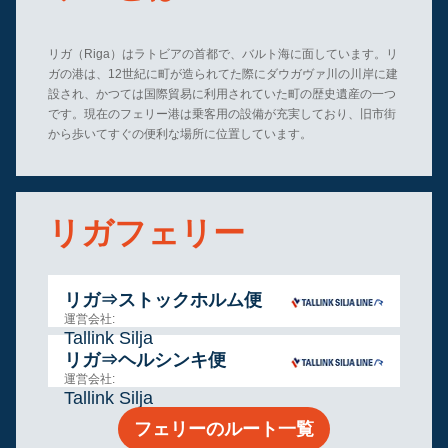
リガ（Riga）はラトビアの首都で、バルト海に面しています。リ
ガの港は、12世紀に町が造られてた際にダウガヴァ川の川岸に建
設され、かつては国際貿易に利用されていた町の歴史遺産の一つ
です。現在のフェリー港は乗客用の設備が充実しており、旧市街
から歩いてすぐの便利な場所に位置しています。
リガフェリー
リガ⇒ストックホルム便
運営会社:
Tallink Silja
リガ⇒ヘルシンキ便
運営会社:
Tallink Silja
フェリーのルート一覧