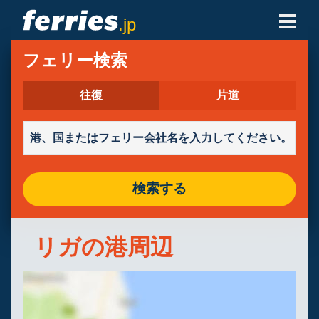
.jp
フェリー会社
フェリー検索
フェリーの目的地
往復
片道
フェリールート
港
検索する
予約の管理
リガの港周辺