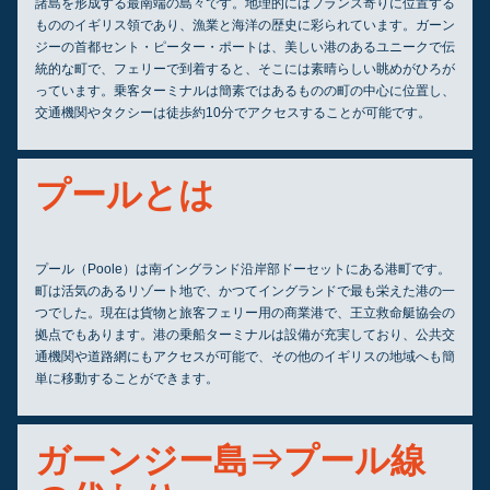
諸島を形成する最南端の島々です。地理的にはフランス寄りに位置する
もののイギリス領であり、漁業と海洋の歴史に彩られています。ガーン
ジーの首都セント・ピーター・ポートは、美しい港のあるユニークで伝
統的な町で、フェリーで到着すると、そこには素晴らしい眺めがひろが
っています。乗客ターミナルは簡素ではあるものの町の中心に位置し、
交通機関やタクシーは徒歩約10分でアクセスすることが可能です。
プールとは
プール（Poole）は南イングランド沿岸部ドーセットにある港町です。
町は活気のあるリゾート地で、かつてイングランドで最も栄えた港の一
つでした。現在は貨物と旅客フェリー用の商業港で、王立救命艇協会の
拠点でもあります。港の乗船ターミナルは設備が充実しており、公共交
通機関や道路網にもアクセスが可能で、その他のイギリスの地域へも簡
単に移動することができます。
ガーンジー島⇒プール線