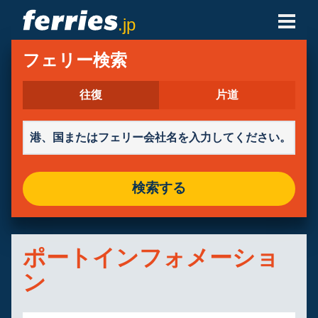
.jp
フェリー会社
フェリー検索
フェリーの目的地
往復
片道
フェリールート
港
検索する
予約の管理
ポートインフォメーショ
ン