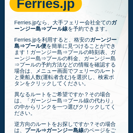
Ferries.jp
Ferries.jpなら、大手フェリー会社全ての
ガ
ーンジー島⇒プール線
を予約できます。
Ferries.jpを利用すると、格安の
ガーンジー
島⇒プール便
を簡単に見つけることができ
ます！ガーンジー島⇒プールの時刻表、ガ
ーンジー島⇒プールの料金、ガーンジー島
⇒プールの予約方法などの情報を確認する
場合は、メニュー画面でフェリーのルート
と乗船人数(運転者含む)を選択し、検索ボ
タンをクリックしてください。
異なるルートをご希望ですか？その場合
は、「ガーンジー島⇒プール線の代わり」
の中からリンクを一つ選びクリックしてく
ださい。
逆方向のルートをお探しですか？その場合
は、
プール⇒ガーンジー島線
のページをご