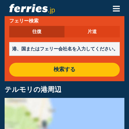
.jp
フェリー検索
フェリー会社
往復
片道
フェリーの目的地
フェリールート
港
検索する
予約の管理
テルモリの港周辺