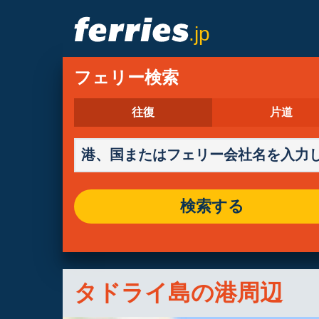
.jp
フェリー検索
往復
片道
検索する
タドライ島の港周辺