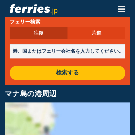
.jp
フェリー検索
フェリー会社
往復
片道
フェリーの目的地
フェリールート
港
検索する
予約の管理
マナ島の港周辺