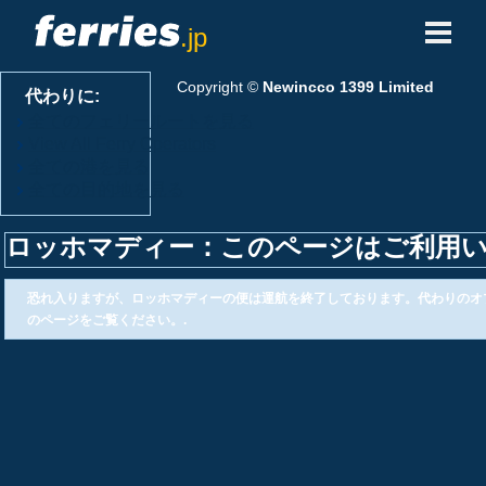
.jp
フェリー会社
Copyright ©
Newincco 1399 Limited
代わりに:
全てのフェリールートを見る
フェリーの目的地
View All Ferry Operators
全ての港を見る
全ての目的地を見る
フェリールート
ロッホマディー：このページはご利用
港
恐れ入りますが、ロッホマディーの便は運航を終了しております。代わりのオ
予約の管理
のページをご覧ください。.