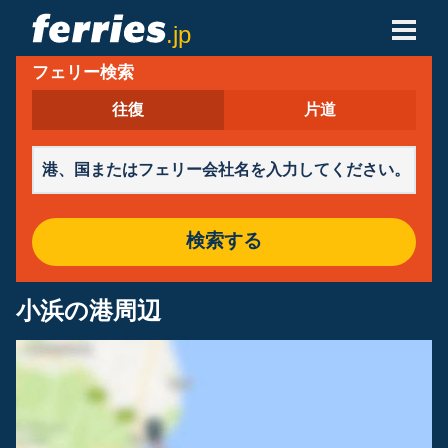
.jp
フェリー検索
フェリー会社
往復
片道
フェリーの目的地
フェリールート
港
検索する
予約の管理
小浜の港周辺