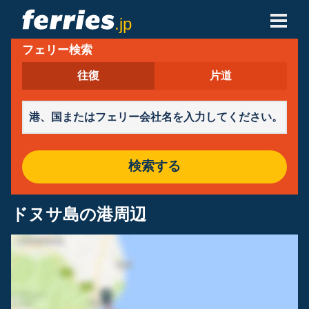
.jp
フェリー検索
フェリー会社
往復
片道
フェリーの目的地
フェリールート
港
検索する
予約の管理
ドヌサ島の港周辺