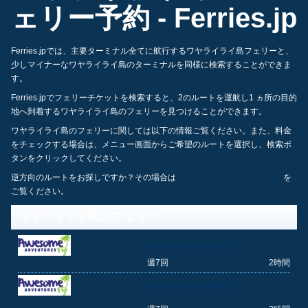
ェリー予約 - Ferries.jp
Ferries.jpでは、主要ターミナル全てに航行するワヤライライ島フェリーと、
少しマイナーなワヤライライ島のターミナルを同様に検索することができま
す。
Ferries.jpでフェリーチケットを検索すると、2のルートを運航し1 ヵ所の目的
地へ到着するワヤライライ島のフェリーを見つけることができます。
ワヤライライ島のフェリーに関しては以下の情報ご覧ください。また、料金
をチェックする場合は、メニュー画面からご希望のルートを選択し、検索ボ
タンをクリックしてください。
逆方向のルートをお探しですか？その場合は
ワヤライライ島へのフェリー
を
ご覧ください。
ワヤライライ島のフェリー
Awesome Adventures Fiji
ナカリアロッジ⇒デナラウ
週7回
2時間
Awesome Adventures Fiji
ワヤライライ・エコヘブン⇒デ