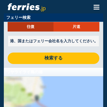
.jp
フェリー検索
フェリー会社
往復
片道
フェリーの目的地
フェリールート
港
検索する
予約の管理
ワヤライライ島の港