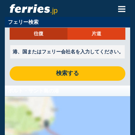
.jp
フェリー検索
フェリー会社
往復
片道
フェリーの目的地
フェリールート
港
検索する
予約の管理
ポルト・サント島の港