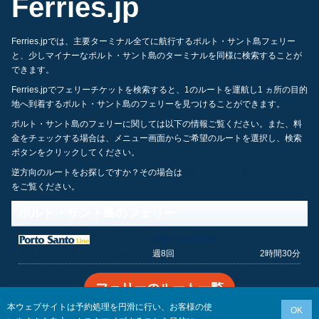
Ferries.jp
Ferries.jpでは、主要ターミナル全てに航行するポルト・サント島フェリー
と、少しマイナーなポルト・サント島のターミナルを同様に検索することが
できます。
Ferries.jpでフェリーチケットを検索すると、1のルートを運航し1 ヵ所の目的
地へ到着するポルト・サント島のフェリーを見つけることができます。
ポルト・サント島のフェリーに関しては以下の情報ご覧ください。また、料
金をチェックする場合は、メニュー画面からご希望のルートを選択し、検索
ボタンをクリックしてください。
逆方向のルートをお探しですか？その場合は
ポルト・サント島へのフェリー
をご覧ください。
ポルト・サント島のフェリー
Porto Santo Line
ポルト・サント⇒フンシャル
週8回
2時間30分
フェリーのルート一覧
本ウェブサイトは予約処理を円滑に行い、お客様の使
OK