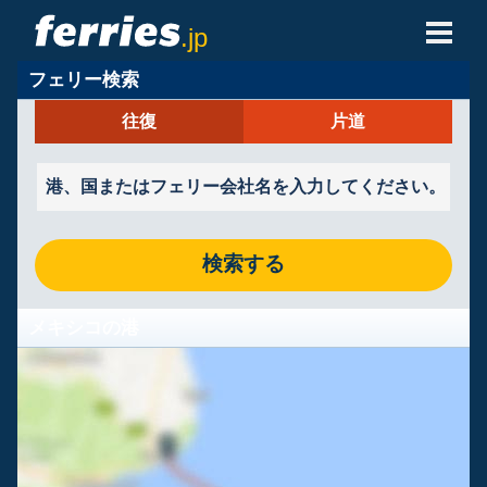
.jp
フェリー検索
フェリー会社
往復
片道
フェリーの目的地
フェリールート
港
検索する
予約の管理
メキシコの港