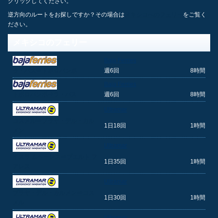
クリックしてください。
逆方向のルートをお探しですか？その場合は
メキシコへのフェリー
をご覧く
ださい。
メキシコのフェリー
Baja Ferries
ラ・パス⇒トポロバンポ
週6回
8時間
Baja Ferries
トポロバンポ⇒ラ・パス
週6回
8時間
Ultramar
コスメル⇒プラヤ・デル・カル
1日18回
1時間
メン
Ultramar
イスラ ムヘーレス⇒プエルト フ
1日35回
1時間
アレス
Ultramar
プラヤ・デル・カルメン⇒コス
1日30回
1時間
メル
Ultramar