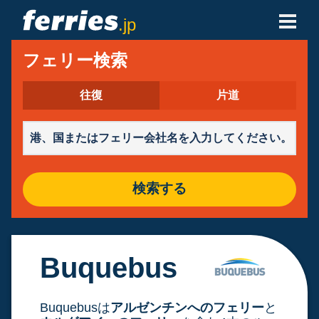
.jp
フェリー会社
フェリー検索
フェリーの目的地
往復
片道
フェリールート
港
検索する
予約の管理
Buquebus
Buquebusは
アルゼンチンへのフェリー
と