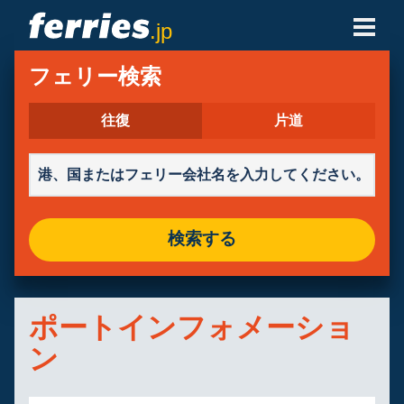
.jp
フェリー会社
フェリー検索
フェリーの目的地
往復
片道
フェリールート
港
検索する
予約の管理
ポートインフォメーショ
ン