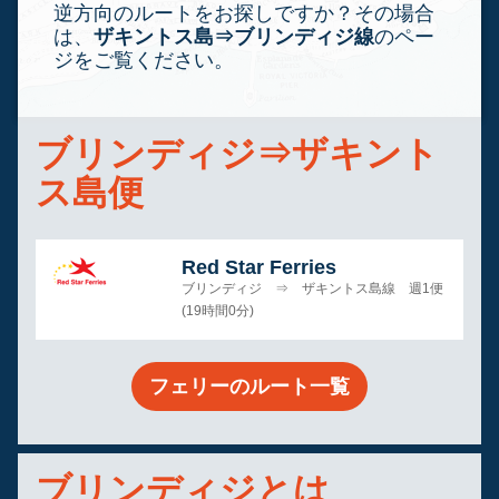
逆方向のルートをお探しですか？その場合
は、
ザキントス島⇒ブリンディジ線
のペー
ジをご覧ください。
ブリンディジ⇒ザキント
ス島便
Red Star Ferries
ブリンディジ ⇒ ザキントス島線 週1便
(19時間0分)
フェリーのルート一覧
ブリンディジとは