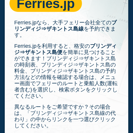
Ferries.jp
Ferries.jpなら、大手フェリー会社全ての
ブ
リンディジ⇒ザキントス島線
を予約できま
す。
Ferries.jpを利用すると、格安の
ブリンディ
ジ⇒ザキントス島便
を簡単に見つけること
ができます！ブリンディジ⇒ザキントス島
の時刻表、ブリンディジ⇒ザキントス島の
料金、ブリンディジ⇒ザキントス島の予約
方法などの情報を確認する場合は、メニュ
ー画面でフェリーのルートと乗船人数(運転
者含む)を選択し、検索ボタンをクリックし
てください。
異なるルートをご希望ですか？その場合
は、「ブリンディジ⇒ザキントス島線の代
わり」の中からリンクを一つ選びクリック
してください。