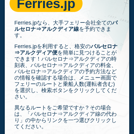
Ferries.jp
Ferries.jpなら、大手フェリー会社全ての
バ
ルセロナ⇒アルクディア線
を予約できま
す。
Ferries.jpを利用すると、格安の
バルセロナ
⇒アルクディア便
を簡単に見つけることが
できます！バルセロナ⇒アルクディアの時
刻表、バルセロナ⇒アルクディアの料金、
バルセロナ⇒アルクディアの予約方法など
の情報を確認する場合は、メニュー画面で
フェリーのルートと乗船人数(運転者含む)
を選択し、検索ボタンをクリックしてくだ
さい。
異なるルートをご希望ですか？その場合
は、「バルセロナ⇒アルクディア線の代わ
り」の中からリンクを一つ選びクリックし
てください。