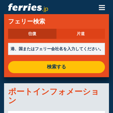
.jp
フェリー会社
フェリー検索
フェリーの目的地
往復
片道
フェリールート
港
検索する
予約の管理
ポートインフォメーショ
ン